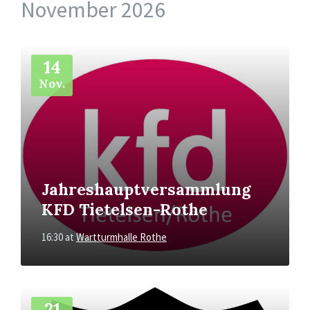
November 2026
More
Info
14
Nov.
Jahreshauptversammlung
KFD Tietelsen-Rothe
16:30
at
Wartturmhalle Rothe
More
Info
21