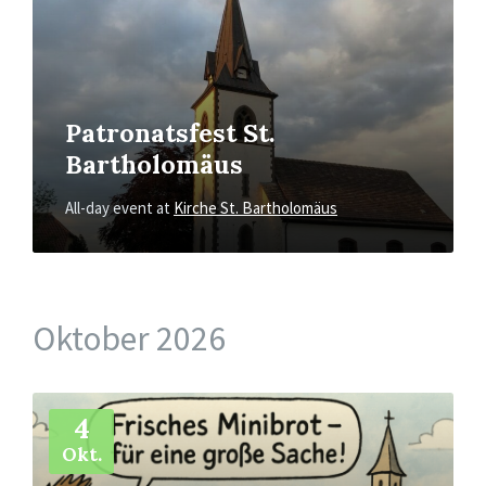
Patronatsfest St.
Bartholomäus
All-day event
at
Kirche St. Bartholomäus
Oktober 2026
More
Info
4
Okt.