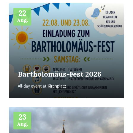
More
Info
22
Aug.
Bartholomäus-Fest 2026
All-day event
at
Kirchplatz
More
Info
23
Aug.