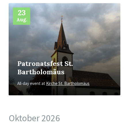
More
Info
23
Aug.
Patronatsfest St.
Bartholomäus
All-day event
at
Kirche St. Bartholomäus
Oktober 2026