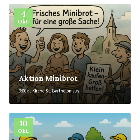
More
Info
4
Okt.
Aktion Minibrot
9:00
at
Kirche St. Bartholomäus
More
Info
10
Okt.