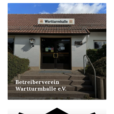
Read
More
Betreiberverein
Wartturmhalle e.V.
Read