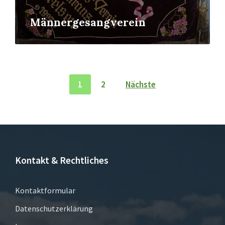
Männergesangverein
Seitennummerierung
1
2
Nächste
der
Beiträge
Kontakt & Rechtliches
Kontaktformular
Datenschutzerklärung