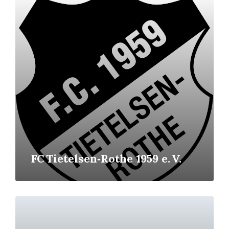
More
FC Tietelsen‑Rothe 1959 e. V.
Read
More